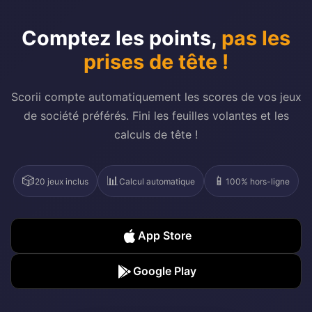
Comptez les points,
pas les
prises de tête !
Scorii compte automatiquement les scores de vos jeux
de société préférés. Fini les feuilles volantes et les
calculs de tête !
🎲
📊
📱
20 jeux inclus
Calcul automatique
100% hors-ligne
App Store
Google Play